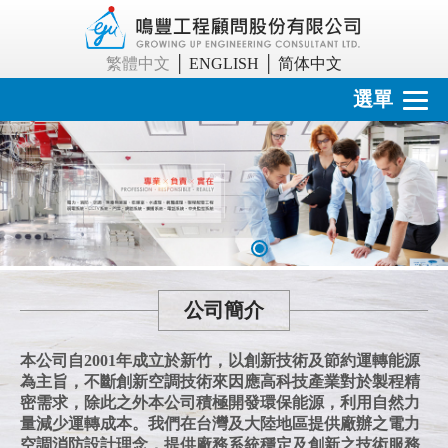
繁體中文
│
ENGLISH
│
简体中文
選單
關於我們
服務項目
工程實績
人力資源
聯絡我們
公司簡介
本公司自2001年成立於新竹，以創新技術及節約運轉能源
為主旨，不斷創新空調技術來因應高科技產業對於製程精
密需求，除此之外本公司積極開發環保能源，利用自然力
量減少運轉成本。我們在台灣及大陸地區提供廠辦之電力
空調消防設計理念，提供廠務系統穩定及創新之技術服務